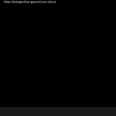
https://autogestion-guarani.unr.edu.ar
Neve
| Creado por
WordPress