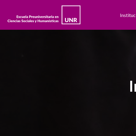
Instituc
Ir
al
contenido
I