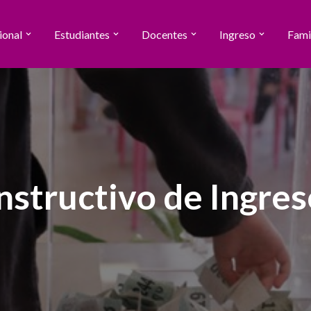
ional
Estudiantes
Docentes
Ingreso
Fami
nstructivo de Ingre